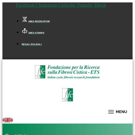
Facebook-f
Instagram
Linkedin
Youtube
Tiktok
AREA RICERCATORI
AREA STAMPA
REGALI SOLIDALI