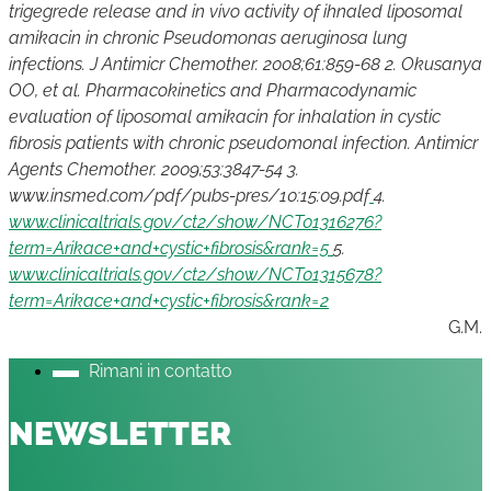
trigegrede release and in vivo activity of ihnaled liposomal
amikacin in chronic Pseudomonas aeruginosa lung
infections. J Antimicr Chemother. 2008;61:859-68
2. Okusanya
OO, et al. Pharmacokinetics and Pharmacodynamic
evaluation of liposomal amikacin for inhalation in cystic
fibrosis patients with chronic pseudomonal infection. Antimicr
Agents Chemother. 2009;53:3847-54
3.
www.insmed.com/pdf/pubs-pres/10:15:09.pdf
4.
www.clinicaltrials.gov/ct2/show/NCT01316276?
term=Arikace+and+cystic+fibrosis&rank=5
5.
www.clinicaltrials.gov/ct2/show/NCT01315678?
term=Arikace+and+cystic+fibrosis&rank=2
G.M.
Rimani in contatto
NEWSLETTER