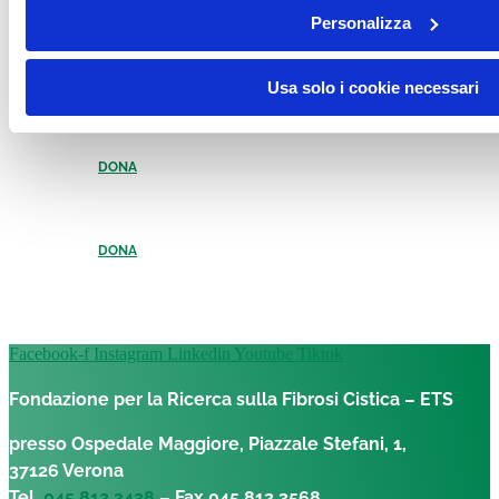
Personalizza
Usa solo i cookie necessari
DONA
DONA
Facebook-f
Instagram
Linkedin
Youtube
Tiktok
Fondazione per la Ricerca sulla Fibrosi Cistica – ETS
presso Ospedale Maggiore, Piazzale Stefani, 1,
37126 Verona
Tel.
045 812 3438
– Fax 045 812 3568