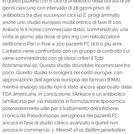
in questi pazienti con 6 cicli di antibiotico della durata di 28
giorni ciascuno con intervallo di 28 giorni privo di
antibiotico tra due successivi cicli (4) E' programmato
anche uno studio europeo multicentrico di fase III con
Arikace (è il nome commerciale dato), somministrato una
volta al giorno alla dose di 560 mg con nebulizzatore
elettronico Pari e-Fow a 300 pazienti FC di 6 o più anni.
L'arikace viene confrontato con un gruppo di controllo cui
viene somministrato con gli stessi criteri il Tobi
(tobramicina) (5). Questo studio dovrebbe incominciare tra
poco. Questo studio si svolgerà nei centri europei, con
approvazione dell'agenzia europea dei farmaci (EMA),
mentre analogo studio non è stato ancora approvato dalla
FDA americana. In conclusione, l'Arikace è un antibiotico
(amikacina) per via inalatoria in formulazione liposomica
potenzialemente utile per il trattamento dell'infezione
cronica da Pseudomonas aeruginosa nei pazienti FC,
ancora in fase di studio clinico avanzato e quindi non
ancora in commercio.
1. MeersP, et al. Biofilm penetration,