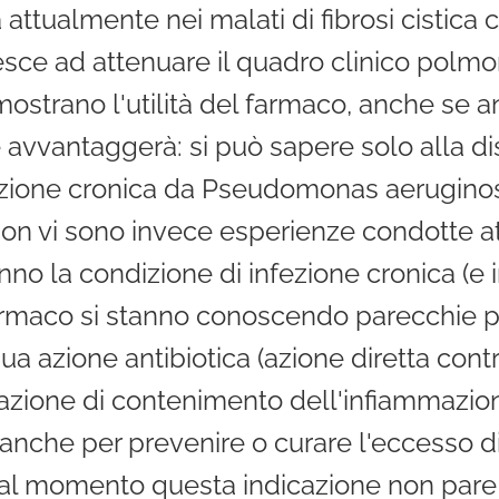
a attualmente nei malati di fibrosi cisti
riesce ad attenuare il quadro clinico polm
mostrano l'utilità del farmaco, anche se an
 avvantaggerà: si può sapere solo alla dis
fezione cronica da Pseudomonas aeruginosa
Non vi sono invece esperienze condotte at
anno la condizione di infezione cronica (e 
rmaco si stanno conoscendo parecchie pr
a azione antibiotica (azione diretta contro
a azione di contenimento dell'infiammazio
anche per prevenire o curare l'eccesso 
l momento questa indicazione non pare a