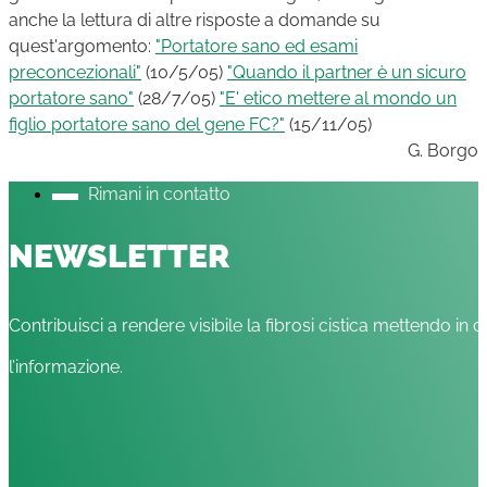
anche la lettura di altre risposte a domande su
quest'argomento:
"Portatore sano ed esami
preconcezionali"
(10/5/05)
"Quando il partner è un sicuro
portatore sano"
(28/7/05)
"E' etico mettere al mondo un
figlio portatore sano del gene FC?"
(15/11/05)
G. Borgo
Rimani in contatto
NEWSLETTER
Contribuisci a rendere visibile la fibrosi cistica mettendo in c
l’informazione.