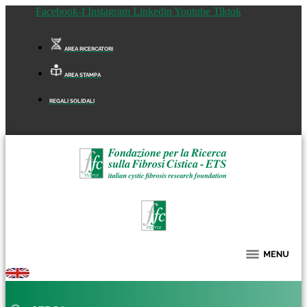
Facebook-f
Instagram
Linkedin
Youtube
Tiktok
AREA RICERCATORI
AREA STAMPA
REGALI SOLIDALI