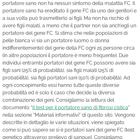
portatore sano non ha nessun sintomo della malattia FC. Il
portatore sano ha ereditato il gene FC da uno dei genitori e
a sua volta può trasmetterlo ai figli. Ma non ha rischio di
avere figli malati, a meno che il partner non sia anch'egli un
portatore del gene FC. Si stima che nelle popolazioni di
pelle bianca vi sia un portatore (uomo o donna
indifferentemente) del gene della FC ogni 25 persone circa
(in altre popolazioni il portatore è meno frequente). Due
individui entrambi portatori del gene FC possono avere sia
figli sani (25% di probabilità), sia figli malati (25% di
probabilità), sia figli portatori sani (50% di probabilità). Ad
ogni concepimento essi hanno tutte queste diverse
probabilità ed è solo il caso che decide la diversa
combinazione dei geni. Consigliamo la lettura del
documento "
Il test per il portatore sano di fibrosi cistica
"
nella sezione "Materiali informativi" di questo sito. Vengono
descritte in dettaglio le varie situazioni, viene spiegato
come si può sapere se si è portatori sani del gene FC (test
genetico attraverso prelievo di sangue). Consigliamo