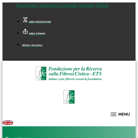
Facebook-f
Instagram
Linkedin
Youtube
Tiktok
AREA RICERCATORI
AREA STAMPA
REGALI SOLIDALI