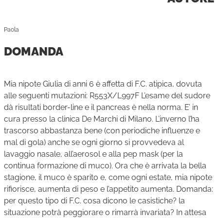
Paola
DOMANDA
Mia nipote Giulia di anni 6 è affetta di F.C. atipica, dovuta
alle seguenti mutazioni: R553X/L997F L’esame del sudore
dà risultati border-line e il pancreas è nella norma. E’ in
cura presso la clinica De Marchi di Milano. L’inverno l’ha
trascorso abbastanza bene (con periodiche influenze e
mal di gola) anche se ogni giorno si provvedeva al
lavaggio nasale, all’aerosol e alla pep mask (per la
continua formazione di muco). Ora che è arrivata la bella
stagione, il muco è sparito e, come ogni estate, mia nipote
rifiorisce, aumenta di peso e l’appetito aumenta. Domanda:
per questo tipo di F.C. cosa dicono le casistiche? la
situazione potrà peggiorare o rimarrà invariata? In attesa