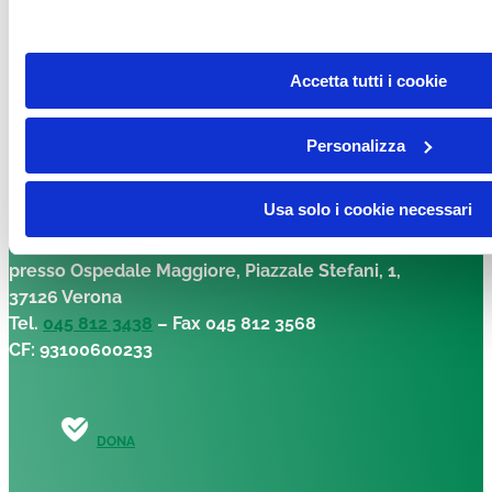
Accetta tutti i cookie
DONA
Personalizza
Facebook-f
Instagram
Linkedin
Youtube
Tiktok
Usa solo i cookie necessari
Fondazione per la Ricerca sulla Fibrosi Cistica – ETS
presso Ospedale Maggiore, Piazzale Stefani, 1,
37126 Verona
Tel.
045 812 3438
– Fax 045 812 3568
CF: 93100600233
DONA