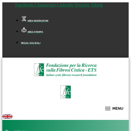
Facebook-f
Instagram
Linkedin
Youtube
Tiktok
AREA RICERCATORI
AREA STAMPA
REGALI SOLIDALI