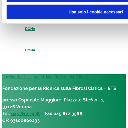
Usa solo i cookie necessari
DONA
DONA
Facebook-f
Instagram
Linkedin
Youtube
Tiktok
Fondazione per la Ricerca sulla Fibrosi Cistica – ETS
presso Ospedale Maggiore, Piazzale Stefani, 1,
37126 Verona
Tel.
045 812 3438
– Fax 045 812 3568
CF: 93100600233