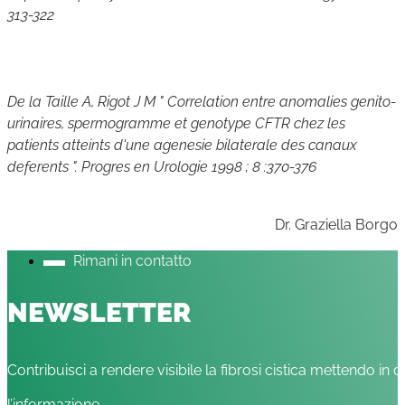
313-322
De la Taille A, Rigot J M " Correlation entre anomalies genito-
urinaires, spermogramme et genotype CFTR chez les
patients atteints d'une agenesie bilaterale des canaux
deferents ". Progres en Urologie 1998 ; 8 :370-376
Dr. Graziella Borgo
Rimani in contatto
NEWSLETTER
Contribuisci a rendere visibile la fibrosi cistica mettendo in c
l’informazione.