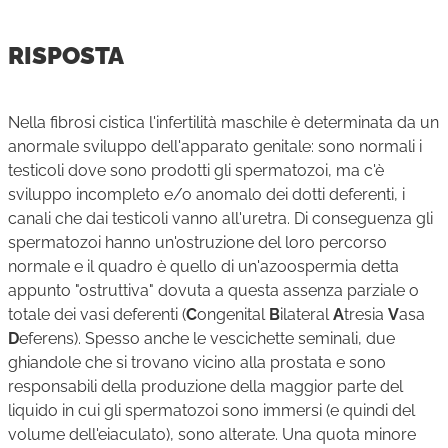
RISPOSTA
Nella fibrosi cistica l'infertilità maschile è determinata da un
anormale sviluppo dell'apparato genitale: sono normali i
testicoli dove sono prodotti gli spermatozoi, ma c'è
sviluppo incompleto e/o anomalo dei dotti deferenti, i
canali che dai testicoli vanno all'uretra. Di conseguenza gli
spermatozoi hanno un'ostruzione del loro percorso
normale e il quadro è quello di un'azoospermia detta
appunto "ostruttiva" dovuta a questa assenza parziale o
totale dei vasi deferenti (
C
ongenital
B
ilateral
A
tresia
V
asa
D
eferens). Spesso anche le vescichette seminali, due
ghiandole che si trovano vicino alla prostata e sono
responsabili della produzione della maggior parte del
liquido in cui gli spermatozoi sono immersi (e quindi del
volume dell'eiaculato), sono alterate. Una quota minore