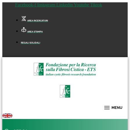
Facebook-f
Instagram
Linkedin
Youtube
Tiktok
AREA RICERCATORI
AREA STAMPA
REGALI SOLIDALI