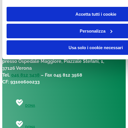
DONA
Accetta tutti i cookie
Personalizza
Facebook-f
Instagram
Linkedin
Youtube
Tiktok
Usa solo i cookie necessari
Fondazione per la Ricerca sulla Fibrosi Cistica – ETS
presso Ospedale Maggiore, Piazzale Stefani, 1,
37126 Verona
Tel.
045 812 3438
– Fax 045 812 3568
CF: 93100600233
DONA
DONA