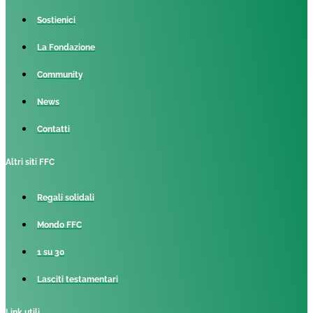
Sostienici
La Fondazione
Community
News
Contatti
Altri siti FFC
Regali solidali
Mondo FFC
1 su 30
Lasciti testamentari
Link utili