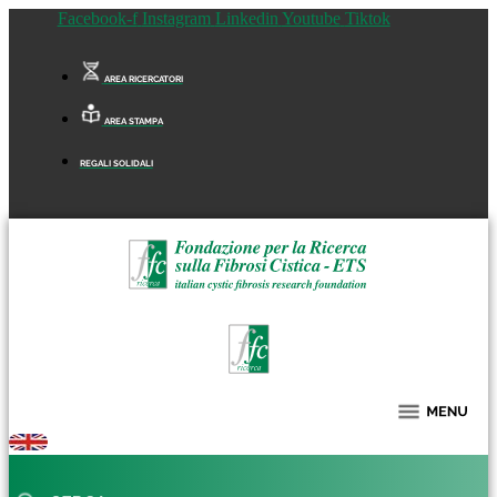
Facebook-f
Instagram
Linkedin
Youtube
Tiktok
AREA RICERCATORI
AREA STAMPA
REGALI SOLIDALI