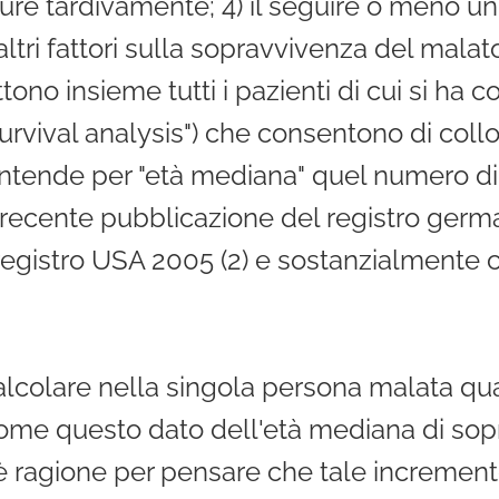
 tardivamente; 4) il seguire o meno un 
i altri fattori sulla sopravvivenza del ma
no insieme tutti i pazienti di cui si ha c
survival analysis") che consentono di coll
 intende per "età mediana" quel numero di a
ecente pubblicazione del registro german
 registro USA 2005 (2) e sostanzialmente co
lcolare nella singola persona malata qu
come questo dato dell'età mediana di sop
 ragione per pensare che tale incremento 