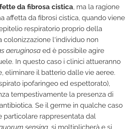
ette da fibrosa cistica
, ma la ragione
na affetta da fibrosi cistica, quando viene
pitelio respiratorio proprio della
a colonizzazione l'individuo non
s aeruginosa
ed è possibile agire
ele. In questo caso i clinici attueranno
 eliminare il batterio dalle vie aeree.
spirato ipofaringeo ed espettorato),
enza tempestivamente la presenza di
antibiotica. Se il germe in qualche caso
e particolare rappresentata dal
quorum sensing
, si moltiplicherà e si