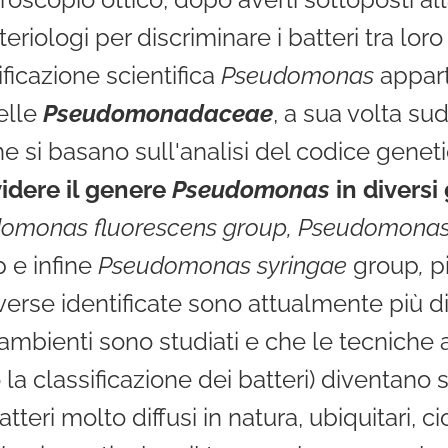
iologi per discriminare i batteri tra loro
icazione scientifica
Pseudomonas
appart
elle
Pseudomonadaceae
, a sua volta su
e si basano sull'analisi del codice gene
idere il genere
Pseudomonas
in diversi
omonas fluorescens group, Pseudomonas
 e infine
Pseudomonas syringae
group
,
p
erse identificate sono attualmente più d
bienti sono studiati e che le tecniche a 
 la classificazione dei batteri) diventano 
tteri molto diffusi in natura, ubiquitari, c