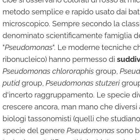
metodo semplice e rapido usato dai batter
microscopico. Sempre secondo la classif
denominato scientificamente famiglia d
"
Pseudomonas
". Le moderne tecniche ch
ribonucleico) hanno permesso di
suddiv
Pseudomonas chlororaphis
group,
Pseud
putid
group,
Pseudomonas stutzeri
group
d'incerto raggruppamento. Le specie div
crescere ancora, man mano che diversi am
biologi tassonomisti (quelli che studiano
specie del genere
Pseudomonas
sono ba