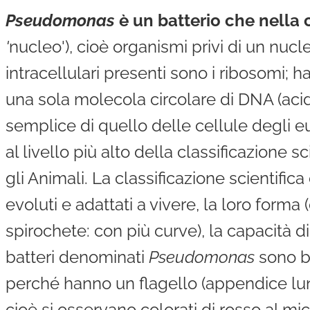
Pseudomonas
è un batterio che nella c
'
nucleo'), cioè organismi privi di un nuc
intracellulari presenti sono i ribosomi; 
una sola molecola circolare di DNA (aci
semplice di quello delle cellule degli eu
al livello più alto della classificazione sc
gli Animali. La classificazione scientific
evoluti e adattati a vivere, la loro forma (
spirochete: con più curve), la capacità di 
batteri denominati
Pseudomonas
sono ba
perché hanno un flagello (appendice lung
cioè si osservano colorati di rosso al mi