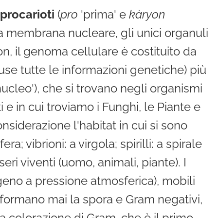
 procarioti
(
pro
'prima' e
kàryon
lla membrana nucleare, gli unici organuli
on, il genoma cellulare è costituito da
se tutte le informazioni genetiche) più
nucleo'), che si trovano negli organismi
ti e in cui troviamo i Funghi, le Piante e
nsiderazione l'habitat in cui si sono
a; vibrioni: a virgola; spirilli: a spirale
eri viventi (uomo, animali, piante). I
igeno a pressione atmosferica), mobili
 formano mai la spora e Gram negativi,
la colorazione di Gram, che è il primo