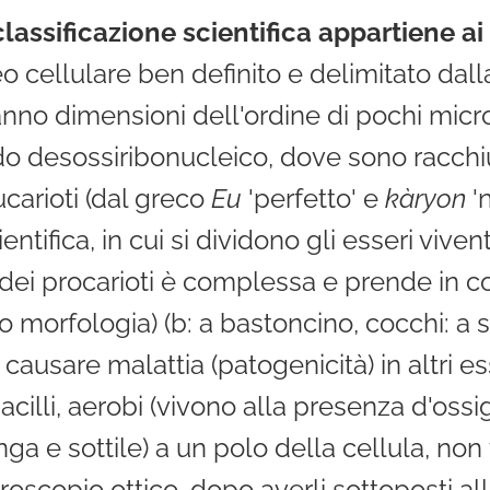
lassificazione scientifica appartiene ai
leo cellulare ben definito e delimitato da
hanno dimensioni dell'ordine di pochi micr
do desossiribonucleico, dove sono racchiu
carioti (dal greco
Eu
'perfetto' e
kàryon
'
ientifica, in cui si dividono gli esseri viven
a dei procarioti è complessa e prende in co
o morfologia) (b: a bastoncino, cocchi: a sfer
causare malattia (patogenicità) in altri ess
cilli, aerobi (vivono alla presenza d'oss
a e sottile) a un polo della cellula, non
croscopio ottico, dopo averli sottoposti al