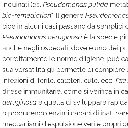
inquinati (es.
Pseudomonas putida
metabo
bio-remediation
". Il genere
Pseudomona
cioè in alcuni casi passano da semplici c
Pseudomonas aeruginosa
è la specie p
anche negli ospedali, dove è uno dei pr
correttamente le norme d'igiene, può c
sua versatilità gli permette di compiere 
infezioni di ferite, cateteri, cute, ecc.
Pse
difese immunitarie, come si verifica in ca
aeruginosa
è quella di sviluppare rapid
o producendo enzimi capaci di inattivare
meccanismi d'espulsione veri e propri d