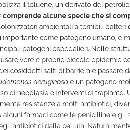
lizza il toluene, un derivato del petrolio)
s
comprende alcune specie che si comp
olonizzatori ambientali a temibili batteri
iù importante come patogeno umano, è mo
incipali patogeni ospedalieri. Nelle stru
ausare vere e proprie piccole epidemie c
dei cosìddetti salti di barriera e passare
udomonas aeruginosa
è un patogeno molto
so di neoplasie o interventi di trapianto. 
amente resistenze a molti antibiotici, di
 alcuni farmaci come le penicilline e gli
egli antibiotici dalla cellula. Naturalme