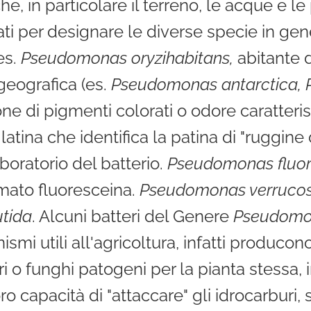
che, in particolare il terreno, le acque e l
i per designare le diverse specie in genere 
es.
Pseudomonas oryzihabitans,
abitante d
 geografica (es.
Pseudomonas antarctica,
one di pigmenti colorati o odore caratteris
latina che identifica la patina di "ruggin
boratorio del batterio.
Pseudomonas fluo
mato fluoresceina.
Pseudomonas verruco
tida
. Alcuni batteri del Genere
Pseudomo
ismi utili all'agricoltura, infatti produco
ri o funghi patogeni per la pianta stessa,
oro capacità di "attaccare" gli idrocarburi,