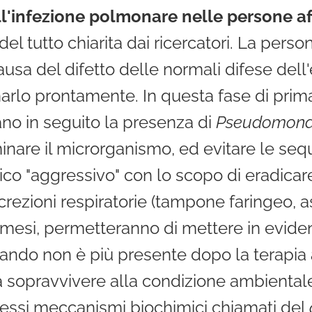
ll'infezione polmonare nelle persone aff
el tutto chiarita dai ricercatori. La perso
sa del difetto delle normali difese dell'e
narlo prontamente. In questa fase di prim
zano in seguito la presenza di
Pseudomona
minare il microrganismo, ed evitare le sequ
ico "aggressivo" con lo scopo di eradicare,
crezioni respiratorie (tampone faringeo, a
mesi, permetteranno di mettere in evid
uando non è più presente dopo la terapia 
 a sopravvivere alla condizione ambiental
ssi meccanismi biochimici chiamati del