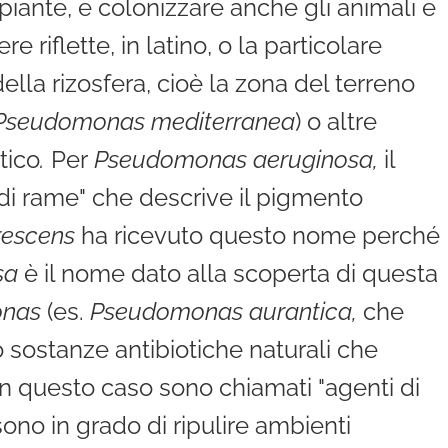
e piante, e colonizzare anche gli animali e
riflette, in latino, o la particolare
ella rizosfera, cioè la zona del terreno
 Pseudomonas mediterranea
) o altre
tico
.
Per
Pseudomonas aeruginosa,
il
e di rame" che descrive il pigmento
rescens
ha ricevuto questo nome perché
sa
è il nome dato alla scoperta di questa
nas
(es.
Pseudomonas aurantica,
che
no sostanze antibiotiche naturali che
 in questo caso sono chiamati "agenti di
 sono in grado di ripulire ambienti