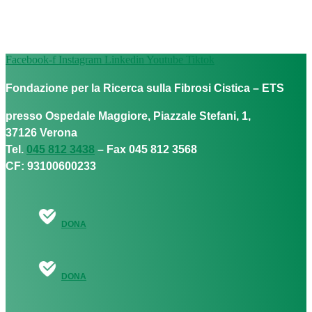
Facebook-f
Instagram
Linkedin
Youtube
Tiktok
Fondazione per la Ricerca sulla Fibrosi Cistica – ETS
presso Ospedale Maggiore, Piazzale Stefani, 1,
37126 Verona
Tel.
045 812 3438
– Fax 045 812 3568
CF: 93100600233
DONA
DONA