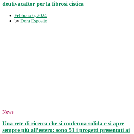
deutivacaftor per la fibrosi cistica
Febbraio 6, 2024
by
Dora Esposito
News
Una rete di ricerca che si conferma solida e si apre
sempre più all’estero: sono 51 i progetti presentati ai