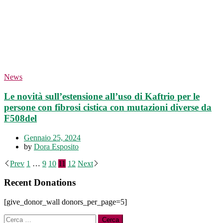
News
Le novità sull’estensione all’uso di Kaftrio per le
persone con fibrosi cistica con mutazioni diverse da
F508del
Gennaio 25, 2024
by
Dora Esposito
Paginazione
Prev
1
…
9
10
11
12
Next
degli
Recent Donations
articoli
[give_donor_wall donors_per_page=5]
Ricerca