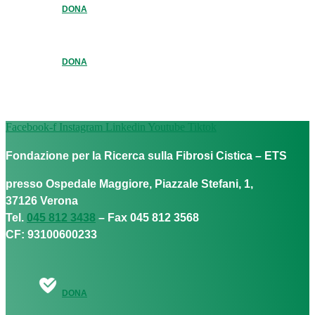
DONA
DONA
Facebook-f
Instagram
Linkedin
Youtube
Tiktok
Fondazione per la Ricerca sulla Fibrosi Cistica – ETS
presso Ospedale Maggiore, Piazzale Stefani, 1,
37126 Verona
Tel.
045 812 3438
– Fax 045 812 3568
CF: 93100600233
DONA