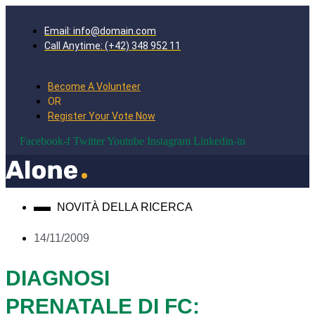
Email: info@domain.com
Call Anytime: (+42) 348 952 11
Become A Volunteer
OR
Register Your Vote Now
Facebook-f
Twitter
Youtube
Instagram
Linkedin-in
NOVITÀ DELLA RICERCA
14/11/2009
DIAGNOSI
PRENATALE DI FC: