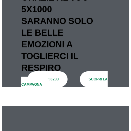
5X1000
SARANNO SOLO
LE BELLE
EMOZIONI A
TOGLIERCI IL
RESPIRO
93100600233
SCOPRI LA
CAMPAGNA