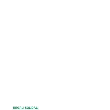
IDEE REGALO
LIETI EVENTI
REGALI SOLIDALI