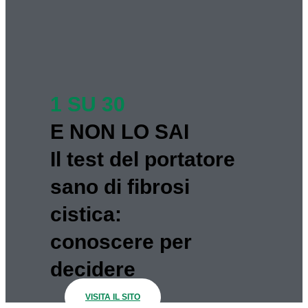
1 SU 30
E NON LO SAI
Il test del portatore
sano di fibrosi
cistica:
conoscere per
decidere
VISITA IL SITO