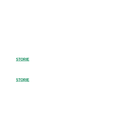
TE
Volti e voci che raccontano la quotidianità di chi convive, gior
giorno, un respiro per volta, con la fibrosi cistica.
STORIE
STORIE