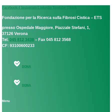
Facebook-f
Instagram
Linkedin
Youtube
Tiktok
Fondazione per la Ricerca sulla Fibrosi Cistica – ETS
presso Ospedale Maggiore, Piazzale Stefani, 1,
37126 Verona
Tel.
045 812 3438
– Fax 045 812 3568
CF: 93100600233
DONA
DONA
Menu