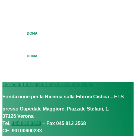
DONA
DONA
Facebook-f
Instagram
Linkedin
Youtube
Tiktok
Fondazione per la Ricerca sulla Fibrosi Cistica – ETS
presso Ospedale Maggiore, Piazzale Stefani, 1,
37126 Verona
Tel.
045 812 3438
– Fax 045 812 3568
CF: 93100600233