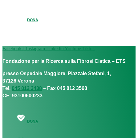
DONA
Facebook-f
Instagram
Linkedin
Youtube
Tiktok
Fondazione per la Ricerca sulla Fibrosi Cistica – ETS
presso Ospedale Maggiore, Piazzale Stefani, 1,
37126 Verona
Tel.
045 812 3438
– Fax 045 812 3568
CF: 93100600233
DONA