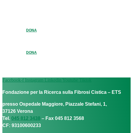
DONA
DONA
Facebook-f
Instagram
Linkedin
Youtube
Tiktok
Fondazione per la Ricerca sulla Fibrosi Cistica – ETS
presso Ospedale Maggiore, Piazzale Stefani, 1,
37126 Verona
Tel.
045 812 3438
– Fax 045 812 3568
CF: 93100600233