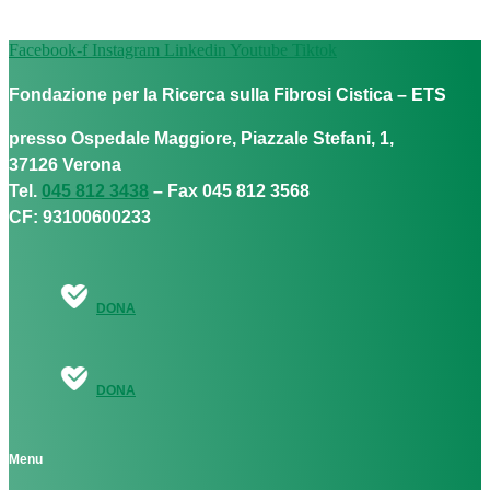
Facebook-f
Instagram
Linkedin
Youtube
Tiktok
Fondazione per la Ricerca sulla Fibrosi Cistica – ETS
presso Ospedale Maggiore, Piazzale Stefani, 1,
37126 Verona
Tel.
045 812 3438
– Fax 045 812 3568
CF: 93100600233
DONA
DONA
Menu