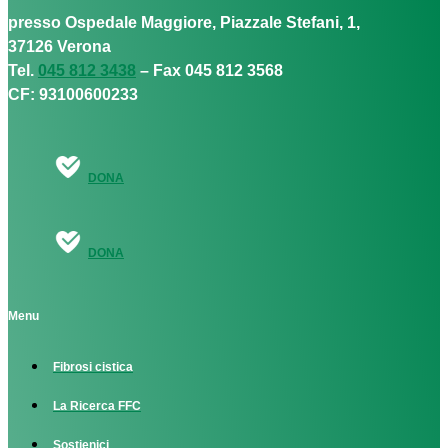
presso Ospedale Maggiore, Piazzale Stefani, 1,
37126 Verona
Tel.
045 812 3438
– Fax 045 812 3568
CF: 93100600233
DONA
DONA
Menu
Fibrosi cistica
La Ricerca FFC
Sostienici