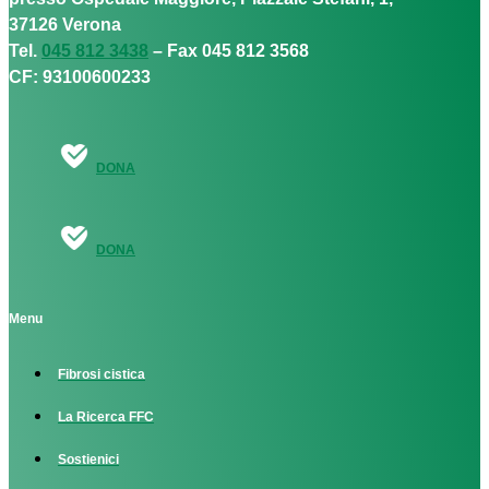
37126 Verona
Tel.
045 812 3438
– Fax 045 812 3568
CF: 93100600233
DONA
DONA
Menu
Fibrosi cistica
La Ricerca FFC
Sostienici