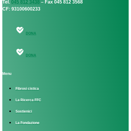
Tel.
045 812 3438
– Fax 045 812 3568
CF: 93100600233
DONA
DONA
Menu
Fibrosi cistica
La Ricerca FFC
Sostienici
La Fondazione