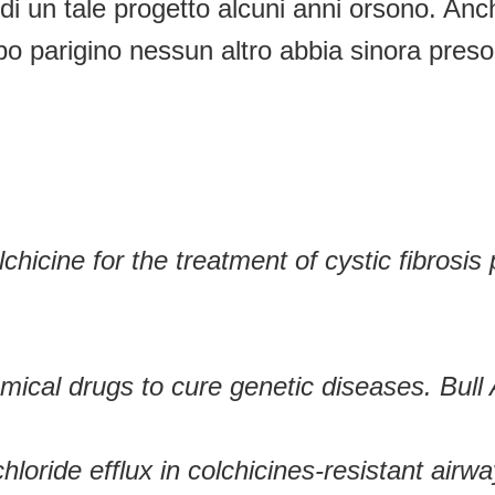
 di un tale progetto alcuni anni orsono. An
ruppo parigino nessun altro abbia sinora pre
lchicine for the treatment of cystic fibrosis
chemical drugs to cure genetic diseases. Bu
ride efflux in colchicines-resistant airway