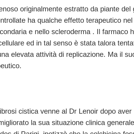
lenoso originalmente estratto da piante de
ontrollate ha qualche effetto terapeutico nel
econdaria e nello scleroderma . Il farmaco 
 cellulare ed in tal senso è stata talora tent
na elevata attività di replicazione. Ma il
peutico.
 fibrosi cistica venne al Dr Lenoir dopo ave
liorato la sua situazione clinica generale 
des di Parigi, ipotizzò che la colchicina fo