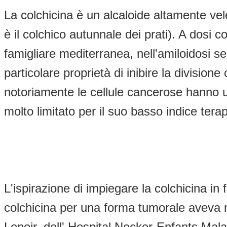
La colchicina è un alcaloide altamente ve
è il colchico autunnale dei prati). A dosi c
famigliare mediterranea, nell'amiloidosi s
particolare proprietà di inibire la divisione
notoriamente le cellule cancerose hanno u
molto limitato per il suo basso indice tera
L'ispirazione di impiegare la colchicina in
colchicina per una forma tumorale aveva mig
Lenoir, dell' Hospital Necker-Enfants Mala