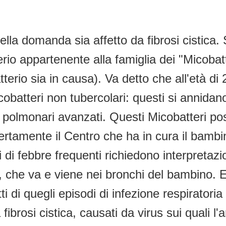
ella domanda sia affetto da fibrosi cistica.
terio appartenente alla famiglia dei "Micobatt
tterio sia in causa). Va detto che all'età 
atteri non tubercolari: questi si annidano
ni polmonari avanzati. Questi Micobatteri po
ertamente il Centro che ha in cura il bambi
 di febbre frequenti richiedono interpretaz
, che va e viene nei bronchi del bambino. 
i di quegli episodi di infezione respiratoria 
ibrosi cistica, causati da virus sui quali l'a