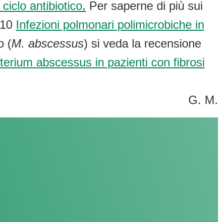
iclo antibiotico
.
Per saperne di più sui
7.10
Infezioni polmonari polimicrobiche in
o (
M. abscessus
) si veda la recensione
cterium abscessus in pazienti con fibrosi
G. M.