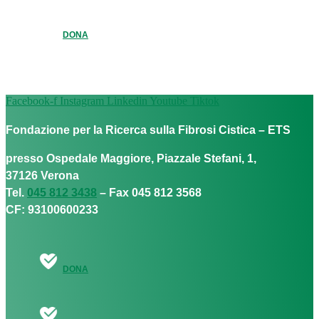
DONA
Facebook-f
Instagram
Linkedin
Youtube
Tiktok
Fondazione per la Ricerca sulla Fibrosi Cistica – ETS
presso Ospedale Maggiore, Piazzale Stefani, 1,
37126 Verona
Tel.
045 812 3438
– Fax 045 812 3568
CF: 93100600233
DONA