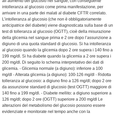
all’aumento del glucosio nel sangue, con conseguente
intolleranza al glucosio come prima manifestazione, per
arrivare in una parte dei malati al diabete CFTR correlato.
L’intolleranza al glucosio (che non è obbligatoriamente
anticipatrice del diabete) viene diagnosticata sulla base di un
test di tolleranza al glucosio (OGTT), cioè della misurazione
della glicemia nel sangue prima e 2 ore dopo l’assunzione a
digiuno di una quota standard di glucosio. Si ha intolleranza
al glucosio quando la glicemia dopo 2 ore supera i 140 fino a
199 mg/dl. Si ha diabete quando la glicemia a 2 ore supera i
200 mg/dl. Di seguito lo schema interpretativo dei dati di
glicemia. - Glicemia normale (a digiuno): inferiore a 100
mg/dl - Alterata glicemia (a digiuno): 100-126 mg/dl - Ridotta
tolleranza al glucosio: a digiuno fino a 126 mg/dl; dopo 2 ore
da assunzione standard di glucosio (test OGTT) maggiore di
140 fino a 199 mg/dl. - Diabete mellito: a digiuno superiore a
126 mg/dl; dopo 2 ore (OGTT) superiore a 200 mg/dl Le
alterazioni del metabolismo del glucosio possono essere
evidenziate e monitorate nel tempo anche con la