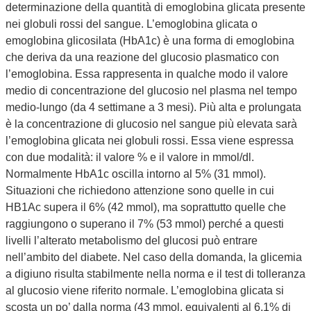
determinazione della quantità di emoglobina glicata presente
nei globuli rossi del sangue. L’emoglobina glicata o
emoglobina glicosilata (HbA1c) è una forma di emoglobina
che deriva da una reazione del glucosio plasmatico con
l’emoglobina. Essa rappresenta in qualche modo il valore
medio di concentrazione del glucosio nel plasma nel tempo
medio-lungo (da 4 settimane a 3 mesi). Più alta e prolungata
è la concentrazione di glucosio nel sangue più elevata sarà
l’emoglobina glicata nei globuli rossi. Essa viene espressa
con due modalità: il valore % e il valore in mmol/dl.
Normalmente HbA1c oscilla intorno al 5% (31 mmol).
Situazioni che richiedono attenzione sono quelle in cui
HB1Ac supera il 6% (42 mmol), ma soprattutto quelle che
raggiungono o superano il 7% (53 mmol) perché a questi
livelli l’alterato metabolismo del glucosi può entrare
nell’ambito del diabete. Nel caso della domanda, la glicemia
a digiuno risulta stabilmente nella norma e il test di tolleranza
al glucosio viene riferito normale. L’emoglobina glicata si
scosta un po’ dalla norma (43 mmol, equivalenti al 6,1% di