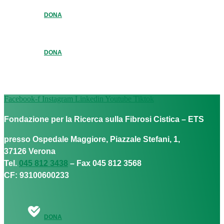
DONA
DONA
Facebook-f
Instagram
Linkedin
Youtube
Tiktok
Fondazione per la Ricerca sulla Fibrosi Cistica – ETS
presso Ospedale Maggiore, Piazzale Stefani, 1,
37126 Verona
Tel.
045 812 3438
– Fax 045 812 3568
CF: 93100600233
DONA