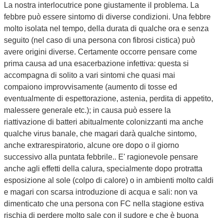
La nostra interlocutrice pone giustamente il problema. La
febbre può essere sintomo di diverse condizioni. Una febbre
molto isolata nel tempo, della durata di qualche ora e senza
seguito (nel caso di una persona con fibrosi cistica) può
avere origini diverse. Certamente occorre pensare come
prima causa ad una esacerbazione infettiva: questa si
accompagna di solito a vari sintomi che quasi mai
compaiono improvvisamente (aumento di tosse ed
eventualmente di espettorazione, astenia, perdita di appetito,
malessere generale etc.); in causa può essere la
riattivazione di batteri abitualmente colonizzanti ma anche
qualche virus banale, che magari darà qualche sintomo,
anche extrarespiratorio, alcune ore dopo o il giorno
successivo alla puntata febbrile.. E' ragionevole pensare
anche agli effetti della calura, specialmente dopo protratta
esposizione al sole (colpo di calore) o in ambienti molto caldi
e magari con scarsa introduzione di acqua e sali: non va
dimenticato che una persona con FC nella stagione estiva
rischia di perdere molto sale con il sudore e che è buona