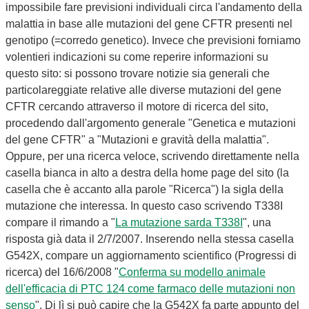
impossibile fare previsioni individuali circa l'andamento della
malattia in base alle mutazioni del gene CFTR presenti nel
genotipo (=corredo genetico). Invece che previsioni forniamo
volentieri indicazioni su come reperire informazioni su
questo sito: si possono trovare notizie sia generali che
particolareggiate relative alle diverse mutazioni del gene
CFTR cercando attraverso il motore di ricerca del sito,
procedendo dall'argomento generale "Genetica e mutazioni
del gene CFTR" a "Mutazioni e gravità della malattia".
Oppure, per una ricerca veloce, scrivendo direttamente nella
casella bianca in alto a destra della home page del sito (la
casella che è accanto alla parole "Ricerca") la sigla della
mutazione che interessa. In questo caso scrivendo T338I
compare il rimando a "
La mutazione sarda T338I
", una
risposta già data il 2/7/2007. Inserendo nella stessa casella
G542X, compare un aggiornamento scientifico (Progressi di
ricerca) del 16/6/2008 "
Conferma su modello animale
dell'efficacia di PTC 124 come farmaco delle mutazioni non
senso
". Di lì si può capire che la G542X fa parte appunto del