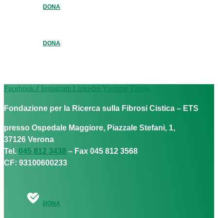
DONA
DONA
Facebook-f
Instagram
Linkedin
Youtube
Tiktok
Fondazione per la Ricerca sulla Fibrosi Cistica – ETS
presso Ospedale Maggiore, Piazzale Stefani, 1,
37126 Verona
Tel.
045 812 3438
– Fax 045 812 3568
CF: 93100600233
DONA