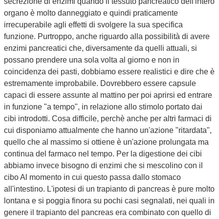
secrezione di enzimi quando il tessuto pancreatico dell'intero
organo è molto danneggiato e quindi praticamente
irrecuperabile agli effetti di svolgere la sua specifica
funzione. Purtroppo, anche riguardo alla possibilità di avere
enzimi pancreatici che, diversamente da quelli attuali, si
possano prendere una sola volta al giorno e non in
coincidenza dei pasti, dobbiamo essere realistici e dire che è
estremamente improbabile. Dovrebbero essere capsule
capaci di essere assunte al mattino per poi aprirsi ed entrare
in funzione "a tempo", in relazione allo stimolo portato dai
cibi introdotti. Cosa difficile, perchè anche per altri farmaci di
cui disponiamo attualmente che hanno un'azione "ritardata",
quello che al massimo si ottiene è un'azione prolungata ma
continua del farmaco nel tempo. Per la digestione dei cibi
abbiamo invece bisogno di enzimi che si mescolino con il
cibo Al momento in cui questo passa dallo stomaco
all'intestino. L'ipotesi di un trapianto di pancreas è pure molto
lontana e si poggia finora su pochi casi segnalati, nei quali in
genere il trapianto del pancreas era combinato con quello di