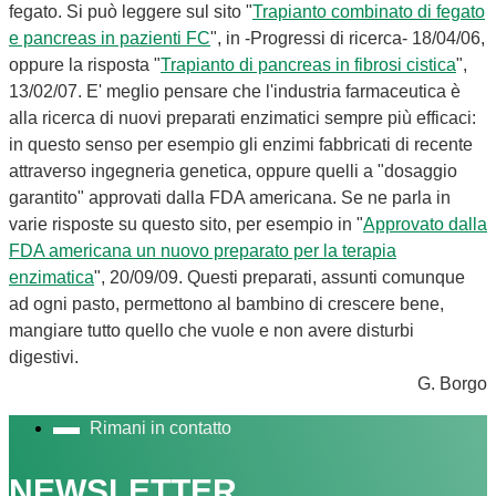
fegato. Si può leggere sul sito "
Trapianto combinato di fegato
e pancreas in pazienti FC
", in -Progressi di ricerca- 18/04/06,
oppure la risposta "
Trapianto di pancreas in fibrosi cistica
",
13/02/07. E' meglio pensare che l'industria farmaceutica è
alla ricerca di nuovi preparati enzimatici sempre più efficaci:
in questo senso per esempio gli enzimi fabbricati di recente
attraverso ingegneria genetica, oppure quelli a "dosaggio
garantito" approvati dalla FDA americana. Se ne parla in
varie risposte su questo sito, per esempio in "
Approvato dalla
FDA americana un nuovo preparato per la terapia
enzimatica
", 20/09/09. Questi preparati, assunti comunque
ad ogni pasto, permettono al bambino di crescere bene,
mangiare tutto quello che vuole e non avere disturbi
digestivi.
G. Borgo
Rimani in contatto
NEWSLETTER