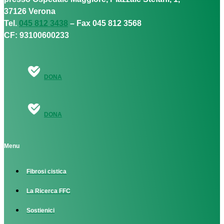
37126 Verona
Tel.
045 812 3438
– Fax 045 812 3568
CF: 93100600233
DONA
DONA
Menu
Fibrosi cistica
La Ricerca FFC
Sostienici