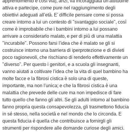
apprendimento e così via), anzi, va incoraggiata un'attitudine
attiva e partecipe, come pure nel raggiungimento degli
obiettivi adeguati all'età. E' difficile pensare come si possa
creare intorno a lui un contesto di "svantaggio sociale", così
come è improbabile che i bambini intorno a lui possano
arrivare a considerarlo malato, e per di più di una malattia
"incurabile". Possono farsi l'idea che è malato se gli si
costruisce intorno una barriera di iperprotezione e di divieti
poco ragionevoli, che rischiano di renderlo effettivamente un
"diverso". Per questo i genitori, e a scuola gli insegnanti,
vanno aiutati a coltivare l'idea che la vita di quel bambino ha
molte facce e la fibrosi cistica è solo una di queste,
importante, ma non l'unica; e che la fibrosi cistica è una
malattia che prevede delle cure ma non impedisce di fare
tutto quello che fanno gli altri. Se gli adulti intorno al bambino
fanno propria questa consapevolezza, gli trasmettono fiducia
in sé stesso, nella società e nel mondo che lo circonda. E
questa fiducia è quella che contribuisce a fornirgli gli
strumenti per rispondere alle domande curiose degli amici.