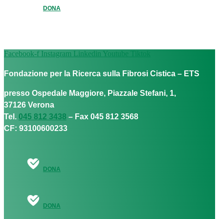
DONA
Facebook-f
Instagram
Linkedin
Youtube
Tiktok
Fondazione per la Ricerca sulla Fibrosi Cistica – ETS
presso Ospedale Maggiore, Piazzale Stefani, 1,
37126 Verona
Tel.
045 812 3438
– Fax 045 812 3568
CF: 93100600233
DONA
DONA