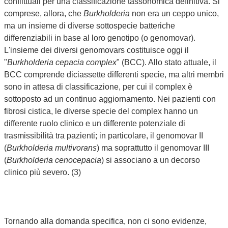
conflittuali per una classificazione tassonomica definitiva. Si
comprese, allora, che
Burkholderia
non era un ceppo unico,
ma un insieme di diverse sottospecie batteriche
differenziabili in base al loro genotipo (o genomovar).
L'insieme dei diversi genomovars costituisce oggi il
"
Burkholderia cepacia complex
" (BCC). Allo stato attuale, il
BCC comprende diciassette differenti specie, ma altri membri
sono in attesa di classificazione, per cui il complex è
sottoposto ad un continuo aggiornamento. Nei pazienti con
fibrosi cistica, le diverse specie del complex hanno un
differente ruolo clinico e un differente potenziale di
trasmissibilità tra pazienti; in particolare, il genomovar II
(
Burkholderia multivorans
) ma soprattutto il genomovar III
(
Burkholderia cenocepacia
) si associano a un decorso
clinico più severo. (3)
Tornando alla domanda specifica, non ci sono evidenze,