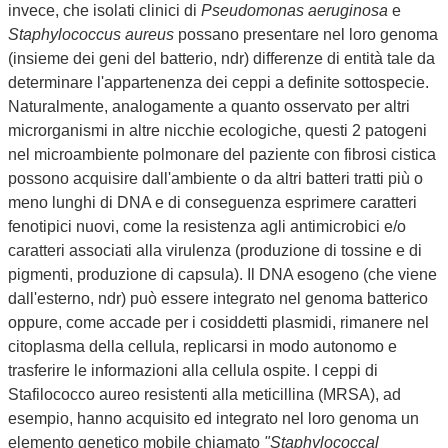
invece, che isolati clinici di
Pseudomonas aeruginosa
e
Staphylococcus aureus
possano presentare nel loro genoma
(insieme dei geni del batterio, ndr) differenze di entità tale da
determinare l'appartenenza dei ceppi a definite sottospecie.
Naturalmente, analogamente a quanto osservato per altri
microrganismi in altre nicchie ecologiche, questi 2 patogeni
nel microambiente polmonare del paziente con fibrosi cistica
possono acquisire dall'ambiente o da altri batteri tratti più o
meno lunghi di DNA e di conseguenza esprimere caratteri
fenotipici nuovi, come la resistenza agli antimicrobici e/o
caratteri associati alla virulenza (produzione di tossine e di
pigmenti, produzione di capsula). Il DNA esogeno (che viene
dall'esterno, ndr) può essere integrato nel genoma batterico
oppure, come accade per i cosiddetti plasmidi, rimanere nel
citoplasma della cellula, replicarsi in modo autonomo e
trasferire le informazioni alla cellula ospite. I ceppi di
Stafilococco aureo resistenti alla meticillina (MRSA), ad
esempio, hanno acquisito ed integrato nel loro genoma un
elemento genetico mobile chiamato
"Staphylococcal