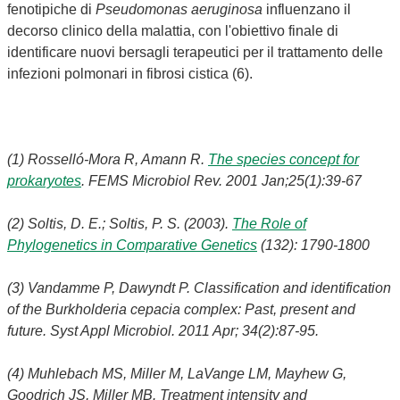
fenotipiche di
Pseudomonas aeruginosa
influenzano il
decorso clinico della malattia, con l'obiettivo finale di
identificare nuovi bersagli terapeutici per il trattamento delle
infezioni polmonari in fibrosi cistica (6).
(1) Rosselló-Mora R, Amann R.
The species concept for
prokaryotes
. FEMS Microbiol Rev. 2001 Jan;25(1):39-67
(2) Soltis, D. E.; Soltis, P. S. (2003).
The Role of
Phylogenetics in Comparative Genetics
(132): 1790-1800
(3) Vandamme P, Dawyndt P. Classification and identification
of the Burkholderia cepacia complex: Past, present and
future. Syst Appl Microbiol. 2011 Apr; 34(2):87-95.
(4) Muhlebach MS, Miller M, LaVange LM, Mayhew G,
Goodrich JS, Miller MB. Treatment intensity and