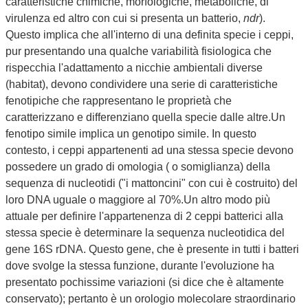
caratteristiche chimiche, morfologiche, metaboliche, di
virulenza ed altro con cui si presenta un batterio,
ndr
).
Questo implica che all'interno di una definita specie i ceppi,
pur presentando una qualche variabilità fisiologica che
rispecchia l'adattamento a nicchie ambientali diverse
(habitat), devono condividere una serie di caratteristiche
fenotipiche che rappresentano le proprietà che
caratterizzano e differenziano quella specie dalle altre.Un
fenotipo simile implica un genotipo simile. In questo
contesto, i ceppi appartenenti ad una stessa specie devono
possedere un grado di omologia ( o somiglianza) della
sequenza di nucleotidi ("i mattoncini" con cui è costruito) del
loro DNA uguale o maggiore al 70%.Un altro modo più
attuale per definire l'appartenenza di 2 ceppi batterici alla
stessa specie è determinare la sequenza nucleotidica del
gene 16S rDNA. Questo gene, che è presente in tutti i batteri
dove svolge la stessa funzione, durante l'evoluzione ha
presentato pochissime variazioni (si dice che è altamente
conservato); pertanto è un orologio molecolare straordinario