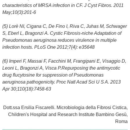
characteristics of MRSA infection in CF. J Cyst Fibros. 2011
May;10(3):201-6
(5) Lorè NI, Cigana C, De Fino I, Riva C, Juhas M, Schwager
S, Eberl L, Bragonzi A. Cystic Fibrosis-niche Adaptation of
Pseudomonas aeruginosa reduces virulence in multiple
infection hosts. PLoS One 2012;7(4): e35648
(6) Imperi F, Massai F, Facchini M, Frangipani E, Visaggio D,
Leoni L, Bragonzi A, Visca P.Repurposing the antimycotic
drug flucytosine for suppression of Pseudomonas
aeruginosa pathogenicity. Proc Natl Acad Sci U S A. 2013
Apr 30;110(18):7458-63
Dott.ssa Ersilia Fiscarelli. Microbiologia della Fibrosi Cistica,
Children's Hospital and Research Institute Bambino Gesù,
Roma