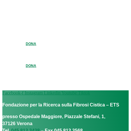
DONA
DONA
Facebook-f
Instagram
Linkedin
Youtube
Tiktok
Fondazione per la Ricerca sulla Fibrosi Cistica – ETS
presso Ospedale Maggiore, Piazzale Stefani, 1,
37126 Verona
Tel.
045 812 3438
– Fax 045 812 3568