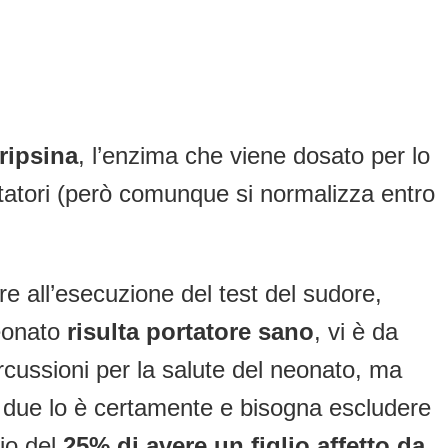
tripsina
, l’enzima che viene dosato per lo
tatori (però comunque si normalizza entro
re all’esecuzione del test del sudore,
neonato
risulta portatore sano
, vi è da
ercussioni per la salute del neonato, ma
dei due lo è certamente e bisogna escludere
hio del
25% di avere un figlio affetto da