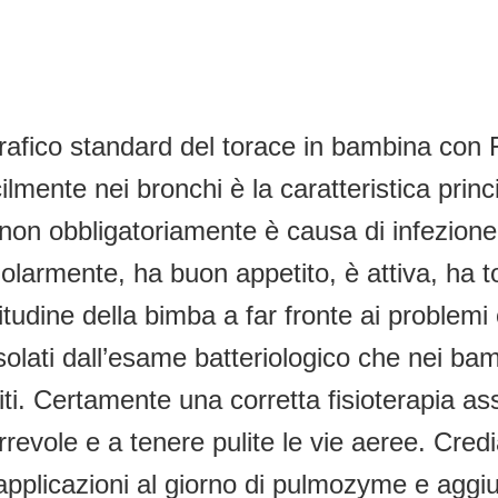
fico standard del torace in bambina con F
ente nei bronchi è la caratteristica princip
non obbligatoriamente è causa di infezione
larmente, ha buon appetito, è attiva, ha to
itudine della bimba a far fronte ai problem
 isolati dall’esame batteriologico che nei ba
ti. Certamente una corretta fisioterapia as
revole e a tenere pulite le vie aeree. Cred
plicazioni al giorno di pulmozyme e aggius