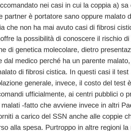
ccomandato nei casi in cui la coppia a) sa
 partner è portatore sano oppure malato di 
pia che non ha mai avuto casi di fibrosi cisti
ffre la possibilità di conoscere il rischio di a
che di genetica molecolare, dietro presenta
e dal medico perché ha un parente malato, 
ato di fibrosi cistica. In questi casi il te
zione generale, invece, il costo del test è 
andi ufficialmente, ai centri pubblici o pri
malati -fatto che avviene invece in altri P
orniti a carico del SSN anche alle coppie c
so alla spesa. Purtroppo in altre regioni l