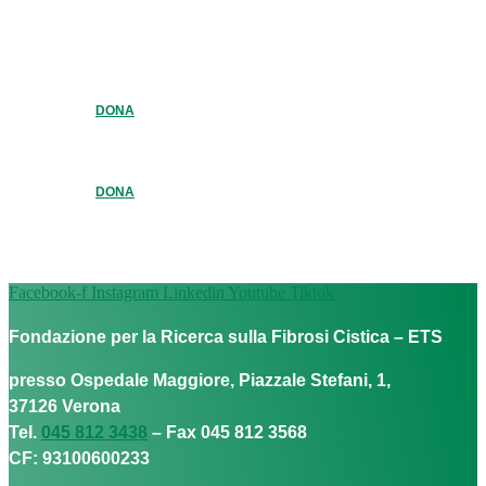
DONA
DONA
Facebook-f
Instagram
Linkedin
Youtube
Tiktok
Fondazione per la Ricerca sulla Fibrosi Cistica – ETS
presso Ospedale Maggiore, Piazzale Stefani, 1,
37126 Verona
Tel.
045 812 3438
– Fax 045 812 3568
CF: 93100600233