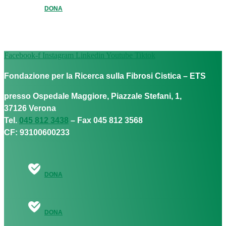
DONA
Facebook-f
Instagram
Linkedin
Youtube
Tiktok
Fondazione per la Ricerca sulla Fibrosi Cistica – ETS
presso Ospedale Maggiore, Piazzale Stefani, 1,
37126 Verona
Tel.
045 812 3438
– Fax 045 812 3568
CF: 93100600233
DONA
DONA