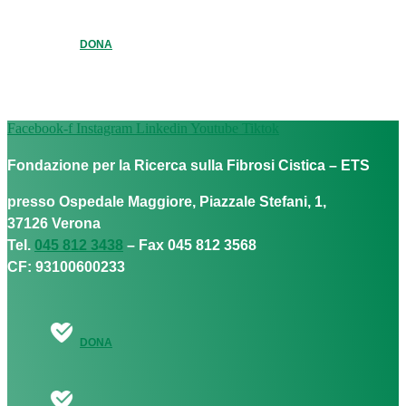
DONA
Facebook-f
Instagram
Linkedin
Youtube
Tiktok
Fondazione per la Ricerca sulla Fibrosi Cistica – ETS
presso Ospedale Maggiore, Piazzale Stefani, 1,
37126 Verona
Tel.
045 812 3438
– Fax 045 812 3568
CF: 93100600233
DONA