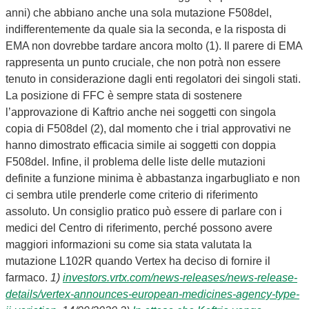
anni) che abbiano anche una sola mutazione F508del,
indifferentemente da quale sia la seconda, e la risposta di
EMA non dovrebbe tardare ancora molto (1). Il parere di EMA
rappresenta un punto cruciale, che non potrà non essere
tenuto in considerazione dagli enti regolatori dei singoli stati.
La posizione di FFC è sempre stata di sostenere
l’approvazione di Kaftrio anche nei soggetti con singola
copia di F508del (2), dal momento che i trial approvativi ne
hanno dimostrato efficacia simile ai soggetti con doppia
F508del. Infine, il problema delle liste delle mutazioni
definite a funzione minima è abbastanza ingarbugliato e non
ci sembra utile prenderle come criterio di riferimento
assoluto. Un consiglio pratico può essere di parlare con i
medici del Centro di riferimento, perché possono avere
maggiori informazioni su come sia stata valutata la
mutazione L102R quando Vertex ha deciso di fornire il
farmaco.
1)
investors.vrtx.com/news-releases/news-release-
details/vertex-announces-european-medicines-agency-type-