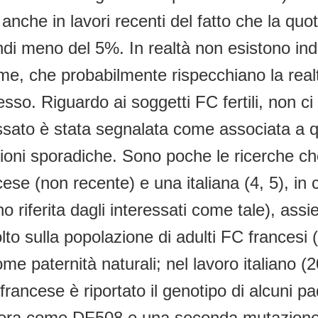
a anche in lavori recenti del fatto che la qu
quindi meno del 5%. In realtà non esistono i
ime, che probabilmente rispecchiano la rea
sso. Riguardo ai soggetti FC fertili, non ci
assato è stata segnalata come associata a 
oni sporadiche. Sono poche le ricerche ch
 (non recente) e una italiana (4, 5), in cui
o riferita dagli interessati come tale), ass
to sulla popolazione di adulti FC francesi (
ome paternità naturali; nel lavoro italiano 
francese è riportato il genotipo di alcuni padr
era come DF508 e una seconda mutazione 