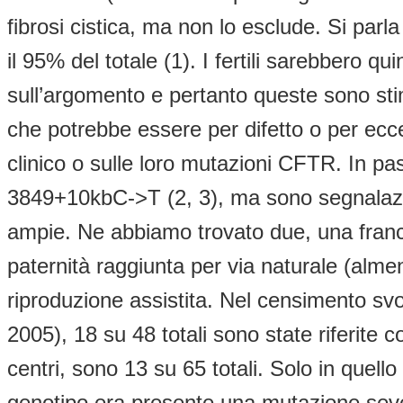
fibrosi cistica, ma non lo esclude. Si parl
il 95% del totale (1). I fertili sarebbero 
sull’argomento e pertanto queste sono st
che potrebbe essere per difetto o per ecce
clinico o sulle loro mutazioni CFTR. In p
3849+10kbC->T (2, 3), ma sono segnalazi
ampie. Ne abbiamo trovato due, una francese
paternità raggiunta per via naturale (almen
riproduzione assistita. Nel censimento svol
2005), 18 su 48 totali sono state riferite c
centri, sono 13 su 65 totali. Solo in quello 
genotipo era presente una mutazione sev