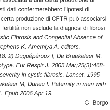
i dati confermerebbero l’ipotesi di
a certa produzione di CFTR può associarsi
ertilità non esclude la diagnosi di fibrosi
tic Fibrosis and Congenital Absence of
ephens K, Amemiya A, editors.
18.
2) Duguépéroux I, De Braekeleer M.
ype. Eur Respir J. 2005 Mar;25(3):468-
rity in cystic fibrosis. Lancet. 1995
keleer M, Durieu I. Paternity in men with
21. Epub 2006 Apr 19.
G. Borgo