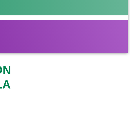
ON
LA