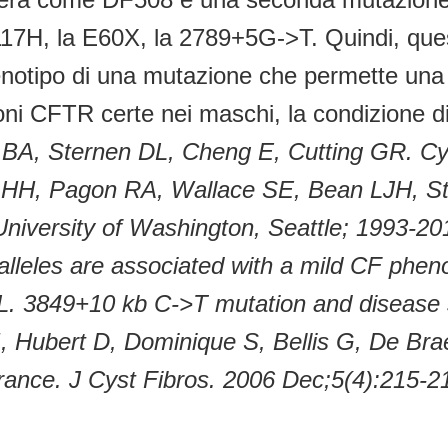
7H, la E60X, la 2789+5G->T. Quindi, quest
 genotipo di una mutazione che permette un
oni CFTR certe nei maschi, la condizione di f
 BA, Sternen DL, Cheng E, Cutting GR. Cys
r HH, Pagon RA, Wallace SE, Bean LJH, St
niversity of Washington, Seattle; 1993-20
les are associated with a mild CF phenot
3849+10 kb C->T mutation and disease seve
, Hubert D, Dominique S, Bellis G, De Brae
n France. J Cyst Fibros. 2006 Dec;5(4):215-