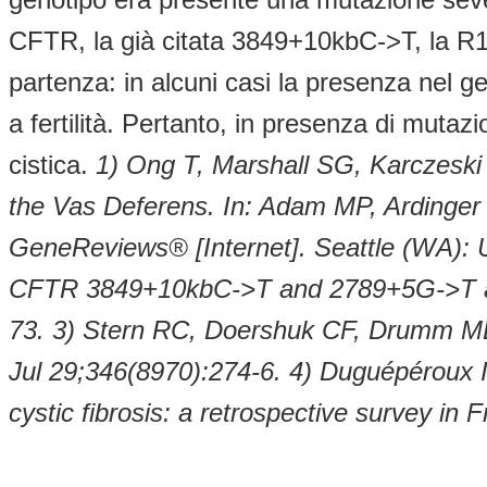
CFTR, la già citata 3849+10kbC->T, la R11
partenza: in alcuni casi la presenza nel
a fertilità. Pertanto, in presenza di mutazi
cistica.
1) Ong T, Marshall SG, Karczeski
the Vas Deferens. In: Adam MP, Ardinge
GeneReviews® [Internet]. Seattle (WA): U
CFTR 3849+10kbC->T and 2789+5G->T alle
73.
3) Stern RC, Doershuk CF, Drumm ML. 
Jul 29;346(8970):274-6.
4) Duguépéroux I
cystic fibrosis: a retrospective survey i