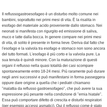
Il reflussogastroesofageo è un disturbo molto comune nei
bambini, soprattutto nei primi mesi di vita. È la risalita in
esofago del materiale acido proveniente dallo stomaco. Nei
neonati si manifesta con rigurgito ed emissione di saliva,
muco e latte dalla bocca. In genere compare nei primi mesi
di vita, di solito è presente in forma lieve. Deriva dal fatto che
l'esofago e la valvola tra esofago e stomaco non sono ancora
del tutto formati. L'esofago è più corto e la valvola pure. La
sua tenuta è quindi minore. Con la maturazione di questi
organi il reflusso nella quasi totalità dei casi scompare
spontaneamente entro 18-24 mesi. Più raramente può durare
negli anni successivi e può manifestarsi in forma passeggera
oppure dare origine a quella che i pediatri chiamano
"malattia da reflusso gastroesofageo", che può avere la sua
espressione più pesante nella condizione di "ernia hiatale".
Essa può comportare difetto di crescita e disturbi respiratori
(per esempio accessi asmatici). Qui il reflusso come è stato