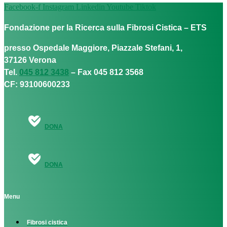
Facebook-f
Instagram
Linkedin
Youtube
Tiktok
Fondazione per la Ricerca sulla Fibrosi Cistica – ETS
presso Ospedale Maggiore, Piazzale Stefani, 1,
37126 Verona
Tel.
045 812 3438
– Fax 045 812 3568
CF: 93100600233
DONA
DONA
Menu
Fibrosi cistica