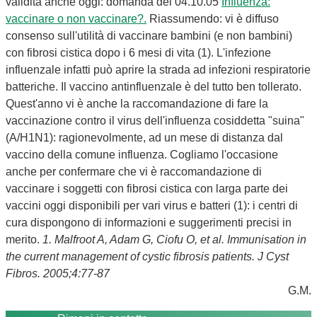
validità anche oggi: domanda del 04.10.05
Influenza:
vaccinare o non vaccinare?.
Riassumendo: vi è diffuso
consenso sull'utilità di vaccinare bambini (e non bambini)
con fibrosi cistica dopo i 6 mesi di vita (1). L'infezione
influenzale infatti può aprire la strada ad infezioni respiratorie
batteriche. Il vaccino antinfluenzale è del tutto ben tollerato.
Quest'anno vi è anche la raccomandazione di fare la
vaccinazione contro il virus dell'influenza cosiddetta "suina"
(A/H1N1): ragionevolmente, ad un mese di distanza dal
vaccino della comune influenza. Cogliamo l'occasione
anche per confermare che vi è raccomandazione di
vaccinare i soggetti con fibrosi cistica con larga parte dei
vaccini oggi disponibili per vari virus e batteri (1): i centri di
cura dispongono di informazioni e suggerimenti precisi in
merito.
1. Malfroot A, Adam G, Ciofu O, et al.
Immunisation in
the current management of cystic fibrosis patients. J Cyst
Fibros. 2005;4:77-87
G.M.