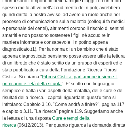
I nonni sono componenti delle famiglie d'oggi con un ruolo
spesso molto attivo nell'accudimento dei nipoti; avrebbero
quindi diritto, a nostro avviso, ad avere un ruolo anche nel
processo di comunicazione sulla malattia (colloqui fa medici
e personale dei centri), altrimenti corrono il rischio di sentirsi
smarriti e non possono sostenere i figli né accudire in
maniera informata e consapevole il nipotino appena
diagnosticato.(1). Per la nonna di un bambino che è stato
appena diagnosticato pensiamo possa essere utile la lettura
di un libretto che è stato scritto da un gruppo di esperti ed è
stato pubblicato a cura della Fondazione Ricerca Fibrosi
Cistica. Si chiama "
Fibrosi Cistica: parliamone insieme. I
primi anni e l'età della scuola
". E' scritto con linguaggio
semplice e tratta i vari aspetti della malattia, delle cure e dei
risultati della ricerca. I capitoli riguardanti quest'ultima si
intitolano: Capitolo 3.10. "Come andrà a finire?", pagina 117
e capitolo 3.11. "La ricerca" pagina 119. Suggeriamo anche
la lettura di una risposta
Cure e tempi della
ricerca
(06/12/2013). Per quanto riguarda la domanda diretta