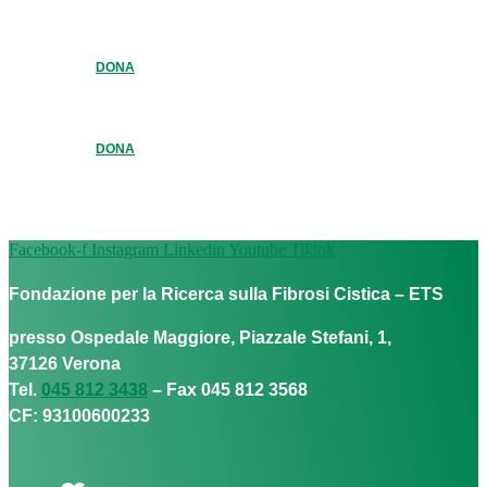
DONA
DONA
Facebook-f
Instagram
Linkedin
Youtube
Tiktok
Fondazione per la Ricerca sulla Fibrosi Cistica – ETS
presso Ospedale Maggiore, Piazzale Stefani, 1,
37126 Verona
Tel.
045 812 3438
– Fax 045 812 3568
CF: 93100600233