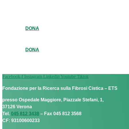
DONA
DONA
Facebook-f
Instagram
Linkedin
Youtube
Tiktok
Fondazione per la Ricerca sulla Fibrosi Cistica – ETS
presso Ospedale Maggiore, Piazzale Stefani, 1,
37126 Verona
Tel.
045 812 3438
– Fax 045 812 3568
CF: 93100600233