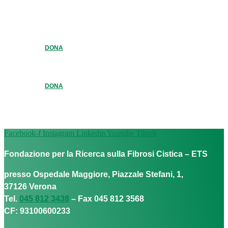
DONA
DONA
Facebook-f
Instagram
Linkedin
Youtube
Tiktok
Fondazione per la Ricerca sulla Fibrosi Cistica – ETS
presso Ospedale Maggiore, Piazzale Stefani, 1,
37126 Verona
Tel.
045 812 3438
– Fax 045 812 3568
CF: 93100600233