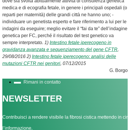
dove sia svolta abitualmente attività di consulenza genetica
medica e di ecografia fetale, in genere i principali ospedali (o
reparti per maternità) delle grandi città ne hanno uno; -
individuare un genetista esperto e fare riferimento a lui per le
indagini da eseguire; meglio evitare il “fai da te” dell’indagine
genetica per FC, perché il risultato del test genetico va
sempre interpretato.
1)
Intestino fetale iperecogeno in
gravidanza avanzata e sequenziamento del gene CFTR
,
29/08/2016
2)
Intestino fetale iperecogeno: analisi delle
mutazioni CFTR nei genitori
, 07/12/2015
G. Borgo
Rimani in contatto
NEWSLETTER
Contribuisci a rendere visibile la fibrosi cistica mettendo in cir
l’informazione.