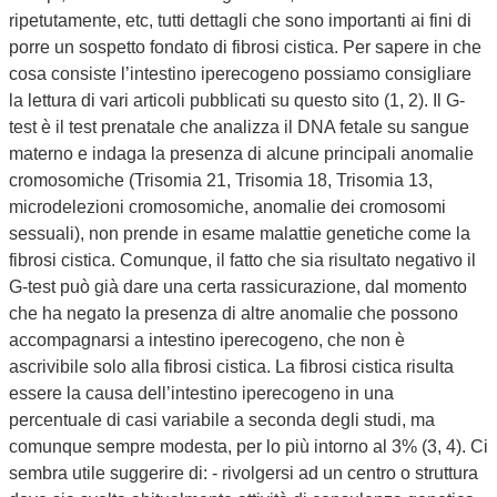
ripetutamente, etc, tutti dettagli che sono importanti ai fini di
porre un sospetto fondato di fibrosi cistica. Per sapere in che
cosa consiste l’intestino iperecogeno possiamo consigliare
la lettura di vari articoli pubblicati su questo sito (1, 2). Il G-
test è il test prenatale che analizza il DNA fetale su sangue
materno e indaga la presenza di alcune principali anomalie
cromosomiche (Trisomia 21, Trisomia 18, Trisomia 13,
microdelezioni cromosomiche, anomalie dei cromosomi
sessuali), non prende in esame malattie genetiche come la
fibrosi cistica. Comunque, il fatto che sia risultato negativo il
G-test può già dare una certa rassicurazione, dal momento
che ha negato la presenza di altre anomalie che possono
accompagnarsi a intestino iperecogeno, che non è
ascrivibile solo alla fibrosi cistica. La fibrosi cistica risulta
essere la causa dell’intestino iperecogeno in una
percentuale di casi variabile a seconda degli studi, ma
comunque sempre modesta, per lo più intorno al 3% (3, 4). Ci
sembra utile suggerire di: - rivolgersi ad un centro o struttura