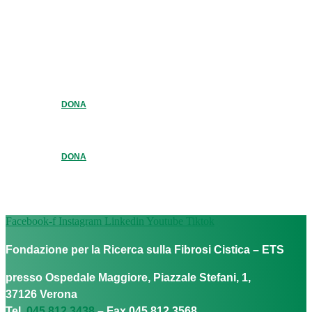
DONA
DONA
Facebook-f
Instagram
Linkedin
Youtube
Tiktok
Fondazione per la Ricerca sulla Fibrosi Cistica – ETS
presso Ospedale Maggiore, Piazzale Stefani, 1,
37126 Verona
Tel.
045 812 3438
– Fax 045 812 3568