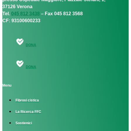
37126 Verona
Tel.
045 812 3438
– Fax 045 812 3568
CF: 93100600233
DONA
DONA
Menu
Fibrosi cistica
La Ricerca FFC
Sostienici