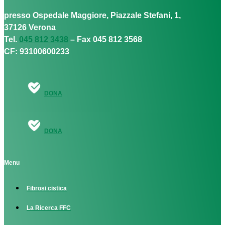
presso Ospedale Maggiore, Piazzale Stefani, 1,
37126 Verona
Tel.
045 812 3438
– Fax 045 812 3568
CF: 93100600233
DONA
DONA
Menu
Fibrosi cistica
La Ricerca FFC