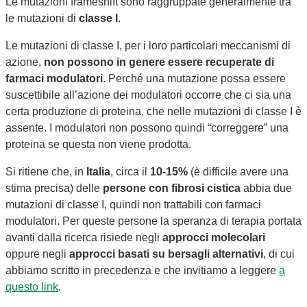
Le mutazioni frameshift sono raggruppate generalmente tra
le mutazioni di
classe I
.
Le mutazioni di classe I, per i loro particolari meccanismi di
azione,
non possono in genere essere recuperate di
farmaci modulatori
. Perché una mutazione possa essere
suscettibile all’azione dei modulatori occorre che ci sia una
certa produzione di proteina, che nelle mutazioni di classe I è
assente. I modulatori non possono quindi “correggere” una
proteina se questa non viene prodotta.
Si ritiene che, in
Italia
, circa il
10-15%
(è difficile avere una
stima precisa) delle
persone con fibrosi cistica
abbia due
mutazioni di classe I, quindi non trattabili con farmaci
modulatori. Per queste persone la speranza di terapia portata
avanti dalla ricerca risiede negli
approcci molecolari
oppure negli
approcci basati su bersagli alternativi
, di cui
abbiamo scritto in precedenza e che invitiamo a leggere
a
questo link
.