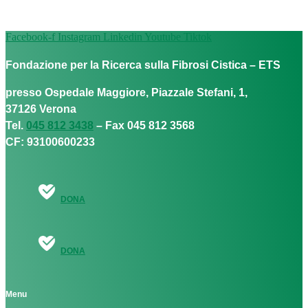
Facebook-f
Instagram
Linkedin
Youtube
Tiktok
Fondazione per la Ricerca sulla Fibrosi Cistica – ETS
presso Ospedale Maggiore, Piazzale Stefani, 1,
37126 Verona
Tel.
045 812 3438
– Fax 045 812 3568
CF: 93100600233
DONA
DONA
Menu