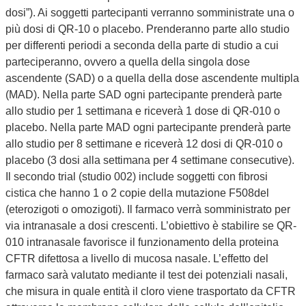
dosi”). Ai soggetti partecipanti verranno somministrate una o
più dosi di QR-10 o placebo. Prenderanno parte allo studio
per differenti periodi a seconda della parte di studio a cui
parteciperanno, ovvero a quella della singola dose
ascendente (SAD) o a quella della dose ascendente multipla
(MAD). Nella parte SAD ogni partecipante prenderà parte
allo studio per 1 settimana e riceverà 1 dose di QR-010 o
placebo. Nella parte MAD ogni partecipante prenderà parte
allo studio per 8 settimane e riceverà 12 dosi di QR-010 o
placebo (3 dosi alla settimana per 4 settimane consecutive).
Il secondo trial (studio 002) include soggetti con fibrosi
cistica che hanno 1 o 2 copie della mutazione F508del
(eterozigoti o omozigoti). Il farmaco verrà somministrato per
via intranasale a dosi crescenti. L’obiettivo è stabilire se QR-
010 intranasale favorisce il funzionamento della proteina
CFTR difettosa a livello di mucosa nasale. L’effetto del
farmaco sarà valutato mediante il test dei potenziali nasali,
che misura in quale entità il cloro viene trasportato da CFTR