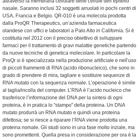
attraverso la membrana cellulare delle cellule dell’epitelio
nasale. Saranno inclusi 32 soggetti arruolati in pochi centri di
USA, Francia e Belgio. QR-010 è una molecola prodotta
dalla ProQR Therapeutics, un’azienda farmaceutica
olandese con uffici e laboratori a Palo Alto in California. Si è
costituita nel 2012 con il preciso obiettivo di sviluppare
farmaci per il trattamento di gravi malattie genetiche partendo
da nuove tecniche di genetica molecolare. In particolare la
ProQr si è specializzata nella produzione artificiale e nell'uso
di piccoli frammenti di RNA (acido ribonucleico), che sono in
grado di prendere di mira, tagliare e sostituire sequenze di
RNA mutato con la sequenza normale. L’operazione è simile
al taglia/incolla del computer. L’RNA è l’acido nucleico che
trasferisce l’informazione del DNA per la sintesi di ogni
proteina, è in pratica lo “stampo” della proteina. Un DNA
mutato produrrà un RNA mutato e quindi una proteina
difettosa; se si riesce a riparare l’RNA viene prodotta una
proteina nomale. Gli studi sono in una fase molto inziale, ma
sono promettenti. Quella presa in considerazione per ora è la