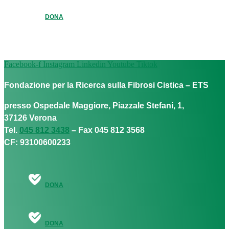
DONA
Facebook-f
Instagram
Linkedin
Youtube
Tiktok
Fondazione per la Ricerca sulla Fibrosi Cistica – ETS
presso Ospedale Maggiore, Piazzale Stefani, 1,
37126 Verona
Tel.
045 812 3438
– Fax 045 812 3568
CF: 93100600233
DONA
DONA