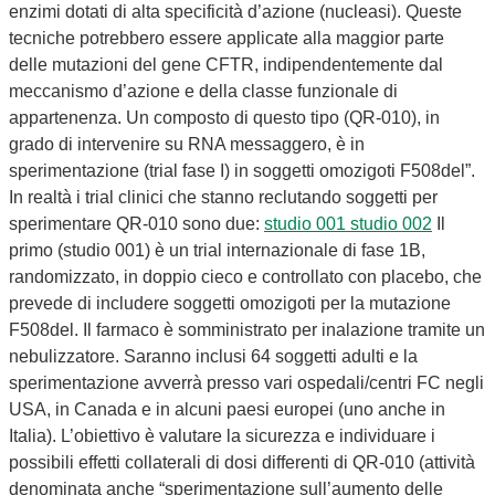
enzimi dotati di alta specificità d’azione (nucleasi). Queste
tecniche potrebbero essere applicate alla maggior parte
delle mutazioni del gene CFTR, indipendentemente dal
meccanismo d’azione e della classe funzionale di
appartenenza. Un composto di questo tipo (QR-010), in
grado di intervenire su RNA messaggero, è in
sperimentazione (trial fase I) in soggetti omozigoti F508del”.
In realtà i trial clinici che stanno reclutando soggetti per
sperimentare QR-010 sono due:
studio 001
studio 002
Il
primo (studio 001) è un trial internazionale di fase 1B,
randomizzato, in doppio cieco e controllato con placebo, che
prevede di includere soggetti omozigoti per la mutazione
F508del. Il farmaco è somministrato per inalazione tramite un
nebulizzatore. Saranno inclusi 64 soggetti adulti e la
sperimentazione avverrà presso vari ospedali/centri FC negli
USA, in Canada e in alcuni paesi europei (uno anche in
Italia). L’obiettivo è valutare la sicurezza e individuare i
possibili effetti collaterali di dosi differenti di QR-010 (attività
denominata anche “sperimentazione sull’aumento delle