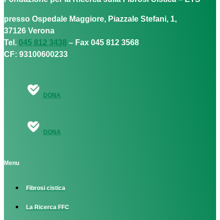
presso Ospedale Maggiore, Piazzale Stefani, 1,
37126 Verona
Tel.
045 812 3438
– Fax 045 812 3568
CF: 93100600233
DONA
DONA
Menu
Fibrosi cistica
La Ricerca FFC