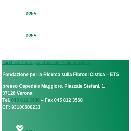
DONA
DONA
Facebook-f
Instagram
Linkedin
Youtube
Tiktok
Fondazione per la Ricerca sulla Fibrosi Cistica – ETS
presso Ospedale Maggiore, Piazzale Stefani, 1,
37126 Verona
Tel.
045 812 3438
– Fax 045 812 3568
CF: 93100600233