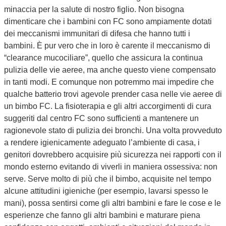
minaccia per la salute di nostro figlio. Non bisogna
dimenticare che i bambini con FC sono ampiamente dotati
dei meccanismi immunitari di difesa che hanno tutti i
bambini. È pur vero che in loro è carente il meccanismo di
“clearance mucociliare”, quello che assicura la continua
pulizia delle vie aeree, ma anche questo viene compensato
in tanti modi. E comunque non potremmo mai impedire che
qualche batterio trovi agevole prender casa nelle vie aeree di
un bimbo FC. La fisioterapia e gli altri accorgimenti di cura
suggeriti dal centro FC sono sufficienti a mantenere un
ragionevole stato di pulizia dei bronchi. Una volta provveduto
a rendere igienicamente adeguato l’ambiente di casa, i
genitori dovrebbero acquisire più sicurezza nei rapporti con il
mondo esterno evitando di viverli in maniera ossessiva: non
serve. Serve molto di più che il bimbo, acquisite nel tempo
alcune attitudini igieniche (per esempio, lavarsi spesso le
mani), possa sentirsi come gli altri bambini e fare le cose e le
esperienze che fanno gli altri bambini e maturare piena