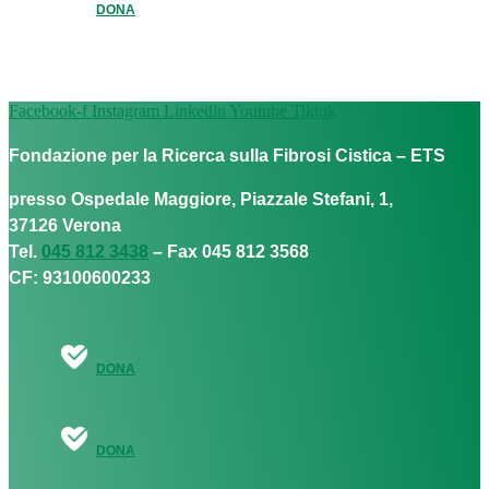
DONA
Facebook-f
Instagram
Linkedin
Youtube
Tiktok
Fondazione per la Ricerca sulla Fibrosi Cistica – ETS
presso Ospedale Maggiore, Piazzale Stefani, 1,
37126 Verona
Tel.
045 812 3438
– Fax 045 812 3568
CF: 93100600233
DONA
DONA