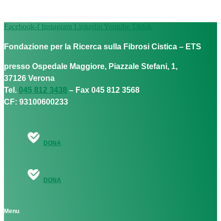
Facebook-f
Instagram
Linkedin
Youtube
Tiktok
Fondazione per la Ricerca sulla Fibrosi Cistica – ETS
presso Ospedale Maggiore, Piazzale Stefani, 1,
37126 Verona
Tel.
045 812 3438
– Fax 045 812 3568
CF: 93100600233
DONA
DONA
Menu