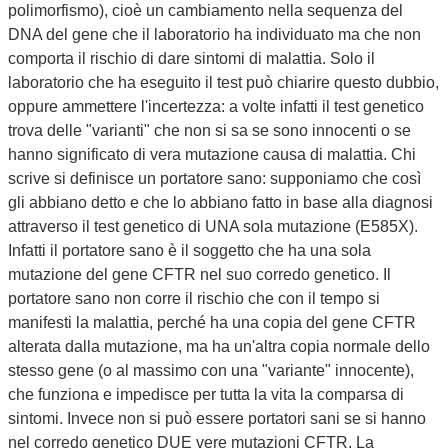
polimorfismo), cioè un cambiamento nella sequenza del
DNA del gene che il laboratorio ha individuato ma che non
comporta il rischio di dare sintomi di malattia. Solo il
laboratorio che ha eseguito il test può chiarire questo dubbio,
oppure ammettere l'incertezza: a volte infatti il test genetico
trova delle "varianti" che non si sa se sono innocenti o se
hanno significato di vera mutazione causa di malattia. Chi
scrive si definisce un portatore sano: supponiamo che così
gli abbiano detto e che lo abbiano fatto in base alla diagnosi
attraverso il test genetico di UNA sola mutazione (E585X).
Infatti il portatore sano è il soggetto che ha una sola
mutazione del gene CFTR nel suo corredo genetico. Il
portatore sano non corre il rischio che con il tempo si
manifesti la malattia, perché ha una copia del gene CFTR
alterata dalla mutazione, ma ha un'altra copia normale dello
stesso gene (o al massimo con una "variante" innocente),
che funziona e impedisce per tutta la vita la comparsa di
sintomi. Invece non si può essere portatori sani se si hanno
nel corredo genetico DUE vere mutazioni CFTR. La